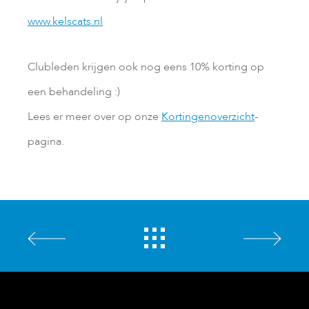
www.kelscats.nl
Clubleden krijgen ook nog eens 10% korting op
een behandeling :)
Lees er meer over op onze
Kortingenoverzicht
-
pagina.