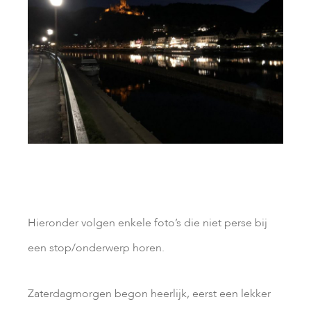
Hieronder volgen enkele foto’s die niet perse bij
een stop/onderwerp horen.
Zaterdagmorgen begon heerlijk, eerst een lekker