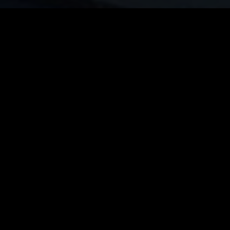
 we een berichtje van Myron Schriek, hij bood geheel
ens flink aan te pakken! Het resultaat zie je hier, en 
fessionele website die het bestuur heel makkelijk z
ite zal de komende tijd uitgebreid gaan worden me