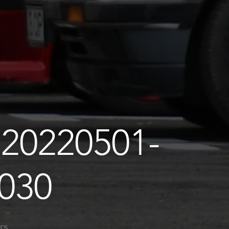
20220501-
030
rs