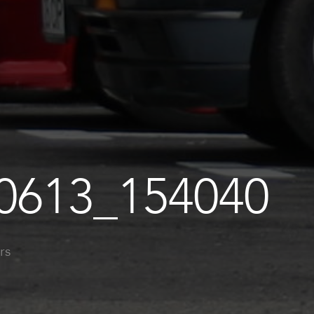
0613_154040
rs