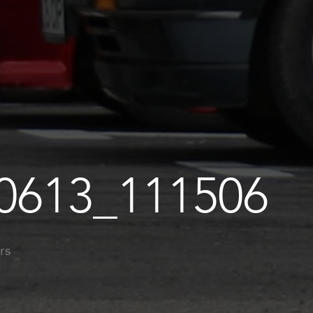
0613_111506
rs