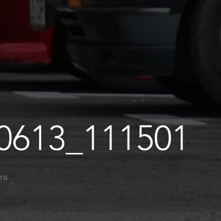
0613_111501
rs