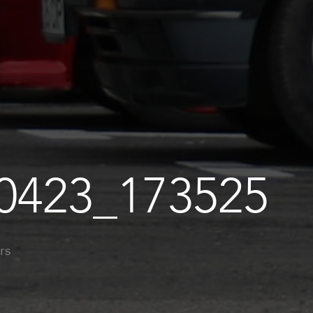
0423_173525
rs