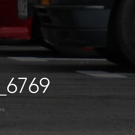
_6769
rs