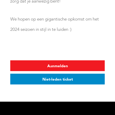
zorg dat je aanwezig bent!
We hopen op een gigantische opkomst om het
2024 seizoen in stijl in te luiden :)
Aanmelden
Niet-leden ticket