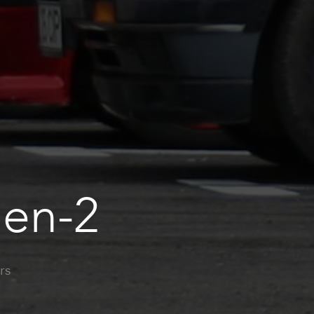
en-2
rs