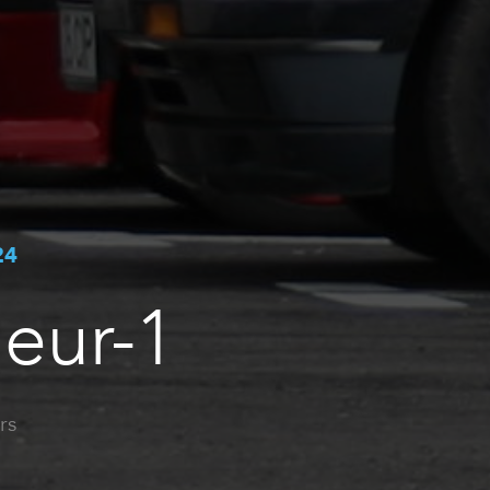
24
ieur-1
rs