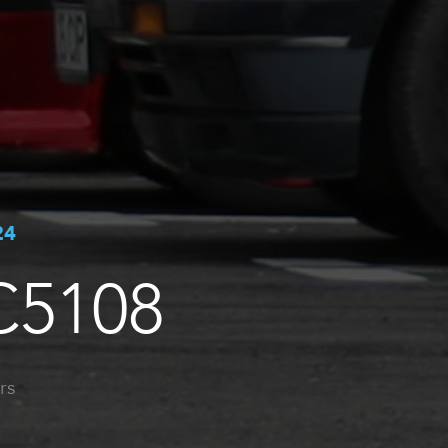
24
C5108
rs