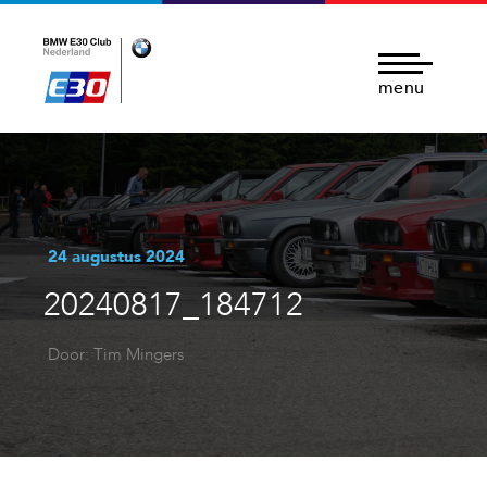
menu
24 augustus 2024
20240817_184712
Door: Tim Mingers