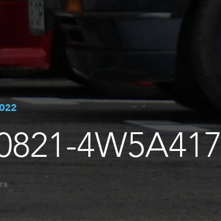
2022
0821-4W5A41
rs