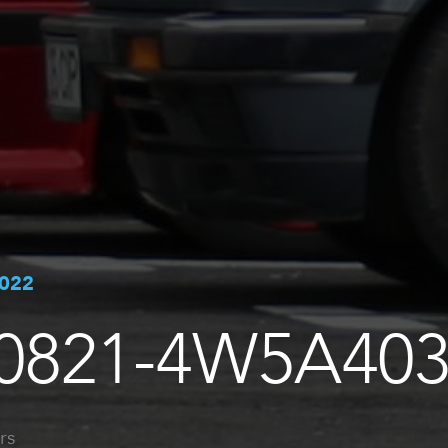
2022
0821-4W5A40
rs