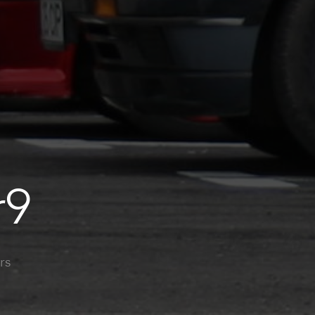
r9
rs